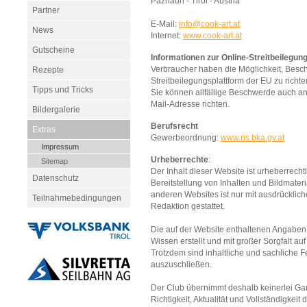
Paznaun - Tirol - Austria
Partner
E-Mail:
info@cook-art.at
News
Internet:
www.cook-art.at
Gutscheine
Informationen zur Online-Streitbeilegun
Verbraucher haben die Möglichkeit, Besc
Rezepte
Streitbeilegungsplattform der EU zu richt
Tipps und Tricks
Sie können allfällige Beschwerde auch a
Mail-Adresse richten.
Bildergalerie
Berufsrecht
Extras
Gewerbeordnung:
www.ris.bka.gv.at
Impressum
Urheberrechte
:
Sitemap
Der Inhalt dieser Website ist urheberrecht
Datenschutz
Bereitstellung von Inhalten und Bildmateri
anderen Websites ist nur mit ausdrückli
Teilnahmebedingungen
Redaktion gestattet.
Die auf der Website enthaltenen Angabe
Wissen erstellt und mit großer Sorgfalt auf 
Trotzdem sind inhaltliche und sachliche Fe
auszuschließen.
Der Club übernimmt deshalb keinerlei Gar
Richtigkeit, Aktualität und Vollständigkeit 