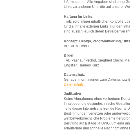
Informationen. Alle Angaben sind ohne Gew
Links zu anderen Urls, die auf unserer W
Haftung für Links
:
Trotz sorgfältiger inhaltlicher Kontrolle 
für die Inhalte externer Links. Für den Inha
sind ausschließlich deren Betreiber verant
Konzept, Design, Programmierung, Um
ARTVITA GmbH
Bilder
TVB Paznaun-Ischgl, Siegfried Stachl, Mar
Engstler, Hannes Kurz
Datenschutz
Genaue Informationen zum Datenschutz fi
Datenschutz
.
Judikative
Keine Abmahnung ohne vorherigen Kontakt
Inhalt oder die designtechnische Gestaltu
Teile dieser Internetseite fremde Rechte D
Bestimmungen verletzen oder anderweitig
wettbewerbsrechtliche Probleme hervorbrin
Berufung auf § 8 Abs. 4 UWG, um eine a
erläuternde und schnelle Nachricht ohne 