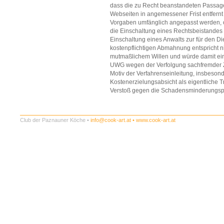
dass die zu Recht beanstandeten Passage
Webseiten in angemessener Frist entfernt
Vorgaben umfänglich angepasst werden, o
die Einschaltung eines Rechtsbeistandes er
Einschaltung eines Anwalts zur für den Di
kostenpflichtigen Abmahnung entspricht n
mutmaßlichem Willen und würde damit ei
UWG wegen der Verfolgung sachfremder Z
Motiv der Verfahrenseinleitung, insbesond
Kostenerzielungsabsicht als eigentliche T
Verstoß gegen die Schadensminderungspfl
Club der Paznauner Köche •
info@cook-art.at
•
www.cook-art.at