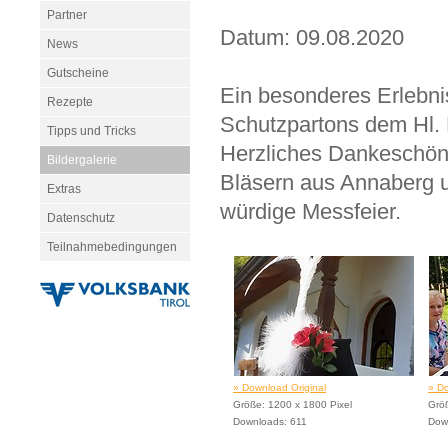
Partner
Datum: 09.08.2020
News
Gutscheine
Ein besonderes Erlebni
Rezepte
Schutzpartons dem Hl. 
Tipps und Tricks
Herzliches Dankeschön
Bildergalerie
Bläsern aus Annaberg u
Extras
würdige Messfeier.
Datenschutz
Teilnahmebedingungen
» Download Original
» Do
Größe: 1200 x 1800 Pixel
Größ
Downloads: 611
Dow