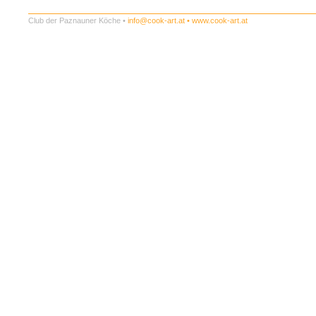
Club der Paznauner Köche •
info@cook-art.at
•
www.cook-art.at