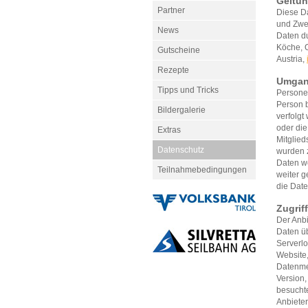
Geltun
Partner
Diese Da
und Zwe
News
Daten du
Köche, 
Gutscheine
Austria,
Rezepte
Umgan
Tipps und Tricks
Personen
Person b
Bildergalerie
verfolg
oder die
Extras
Mitglie
Datenschutz
wurden 
Daten w
Teilnahmebedingungen
weiter g
die Date
Zugrif
Der Anb
Daten üb
Serverlo
Website,
Datenme
Version,
besuchte
Anbieter