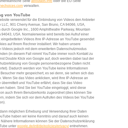
amerikanische Seite
aboutads.info
oder die EU-Seite
inechoices.com
verwalten.
ng von YouTube
bsite verwendet für die Einbindung von Videos den Anbieter
 LLC, 901 Cherry Avenue, San Bruno, CA 94066, USA,
n durch Google Inc., 1600 Amphitheatre Parkway, Mountain
 94043, USA. Normalerweise wird bereits bei Aufruf einer
t eingebetteten Videos Ihre IP-Adresse an YouTube gesendet
ies auf Ihrem Rechner installiert. Wir haben unsere
-Videos jedoch mit dem erweiterten Datenschutzmodus
nden (in diesem Fall nimmt YouTube immer noch Kontakt zu
st Double Klick von Google auf, doch werden dabei laut der
hutzerklärung von Google personenbezogene Daten nicht
rtet). Dadurch werden von YouTube keine Informationen
 Besucher mehr gespeichert, es sei denn, sie sehen sich das
. Wenn Sie das Video anklicken, wird Ihre IP-Adresse an
übermittelt und YouTube erfährt, dass Sie das Video
en haben. Sind Sie bei YouTube eingeloggt, wird diese
ion auch Ihrem Benutzerkonto zugeordnet (dies können Sie
rn, indem Sie sich vor dem Aufrufen des Videos bei YouTube
en).
 dann möglichen Erhebung und Verwendung Ihrer Daten
ouTube haben wir keine Kenntnis und darauf auch keinen
. Nähere Informationen können Sie der Datenschutzerklärung
Tube unter
google.de/intl/de/policies/privacy/
entnehmen.