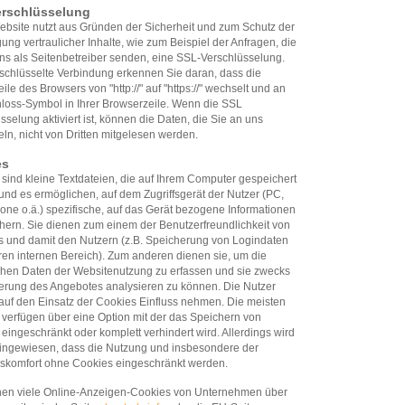
erschlüsselung
bsite nutzt aus Gründen der Sicherheit und zum Schutz der
ung vertraulicher Inhalte, wie zum Beispiel der Anfragen, die
ns als Seitenbetreiber senden, eine SSL-Verschlüsselung.
schlüsselte Verbindung erkennen Sie daran, dass die
ile des Browsers von "http://" auf "https://" wechselt und an
loss-Symbol in Ihrer Browserzeile. Wenn die SSL
sselung aktiviert ist, können die Daten, die Sie an uns
eln, nicht von Dritten mitgelesen werden.
es
sind kleine Textdateien, die auf Ihrem Computer gespeichert
nd es ermöglichen, auf dem Zugriffsgerät der Nutzer (PC,
ne o.ä.) spezifische, auf das Gerät bezogene Informationen
hern. Sie dienen zum einem der Benutzerfreundlichkeit von
s und damit den Nutzern (z.B. Speicherung von Logindaten
ren internen Bereich). Zum anderen dienen sie, um die
schen Daten der Websitenutzung zu erfassen und sie zwecks
erung des Angebotes analysieren zu können. Die Nutzer
uf den Einsatz der Cookies Einfluss nehmen. Die meisten
verfügen über eine Option mit der das Speichern von
eingeschränkt oder komplett verhindert wird. Allerdings wird
hingewiesen, dass die Nutzung und insbesondere der
skomfort ohne Cookies eingeschränkt werden.
nen viele Online-Anzeigen-Cookies von Unternehmen über