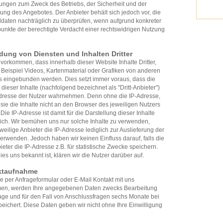
ungen zum Zweck des Betriebs, der Sicherheit und der
ung des Angebotes. Der Anbieter behält sich jedoch vor, die
ldaten nachträglich zu überprüfen, wenn aufgrund konkreter
unkte der berechtigte Verdacht einer rechtswidrigen Nutzung
dung von Diensten und Inhalten Dritter
vorkommen, dass innerhalb dieser Website Inhalte Dritter,
Beispiel Videos, Kartenmaterial oder Grafiken von anderen
s eingebunden werden. Dies setzt immer voraus, dass die
 dieser Inhalte (nachfolgend bezeichnet als "Dritt-Anbieter")
Adresse der Nutzer wahrnehmen. Denn ohne die IP-Adresse,
sie die Inhalte nicht an den Browser des jeweiligen Nutzers
Die IP-Adresse ist damit für die Darstellung dieser Inhalte
lich. Wir bemühen uns nur solche Inhalte zu verwenden,
weilige Anbieter die IP-Adresse lediglich zur Auslieferung der
verwenden. Jedoch haben wir keinen Einfluss darauf, falls die
bieter die IP-Adresse z.B. für statistische Zwecke speichern.
ies uns bekannt ist, klären wir die Nutzer darüber auf.
ktaufnahme
 per Anfrageformular oder E-Mail Kontakt mit uns
en, werden Ihre angegebenen Daten zwecks Bearbeitung
age und für den Fall von Anschlussfragen sechs Monate bei
eichert. Diese Daten geben wir nicht ohne Ihre Einwilligung