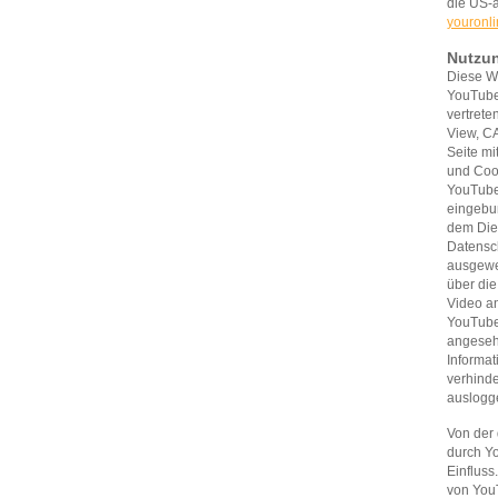
die US-
youronl
Nutzu
Diese We
YouTube
vertrete
View, CA
Seite mi
und Cook
YouTube
eingebu
dem Dien
Datensc
ausgewe
über die
Video an
YouTube 
angeseh
Informat
verhinde
auslogg
Von der
durch Y
Einfluss
von You