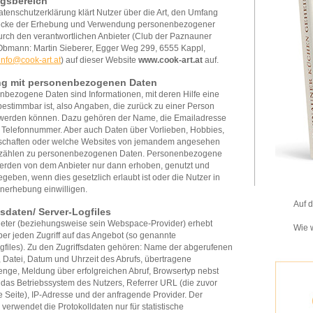
gsbereich
tenschutzerklärung klärt Nutzer über die Art, den Umfang
cke der Erhebung und Verwendung personenbezogener
rch den verantwortlichen Anbieter (Club der Paznauner
Obmann: Martin Sieberer, Egger Weg 299, 6555 Kappl,
info@cook-art.at
) auf dieser Website
www.cook-art.at
auf.
g mit personenbezogenen Daten
bezogene Daten sind Informationen, mit deren Hilfe eine
estimmbar ist, also Angaben, die zurück zu einer Person
t werden können. Dazu gehören der Name, die Emailadresse
 Telefonnummer. Aber auch Daten über Vorlieben, Hobbies,
dschaften oder welche Websites von jemandem angesehen
zählen zu personenbezogenen Daten. Personenbezogene
erden von dem Anbieter nur dann erhoben, genutzt und
egeben, wenn dies gesetzlich erlaubt ist oder die Nutzer in
nerhebung einwilligen.
Auf 
fsdaten/ Server-Logfiles
ieter (beziehungsweise sein Webspace-Provider) erhebt
Wie w
er jeden Zugriff auf das Angebot (so genannte
gfiles). Zu den Zugriffsdaten gehören: Name der abgerufenen
 Datei, Datum und Uhrzeit des Abrufs, übertragene
nge, Meldung über erfolgreichen Abruf, Browsertyp nebst
 das Betriebssystem des Nutzers, Referrer URL (die zuvor
 Seite), IP-Adresse und der anfragende Provider. Der
 verwendet die Protokolldaten nur für statistische