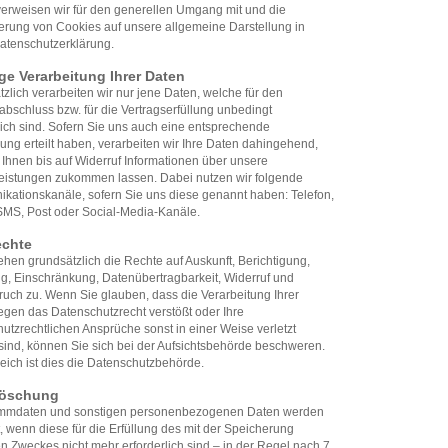
erweisen wir für den generellen Umgang mit und die
erung von Cookies auf unsere allgemeine Darstellung in
atenschutzerklärung.
ge Verarbeitung Ihrer Daten
zlich verarbeiten wir nur jene Daten, welche für den
abschluss bzw. für die Vertragserfüllung unbedingt
lich sind. Sofern Sie uns auch eine entsprechende
gung erteilt haben, verarbeiten wir Ihre Daten dahingehend,
 Ihnen bis auf Widerruf Informationen über unsere
leistungen zukommen lassen. Dabei nutzen wir folgende
kationskanäle, sofern Sie uns diese genannt haben: Telefon,
SMS, Post oder Social-Media-Kanäle.
echte
ehen grundsätzlich die Rechte auf Auskunft, Berichtigung,
g, Einschränkung, Datenübertragbarkeit, Widerruf und
uch zu. Wenn Sie glauben, dass die Verarbeitung Ihrer
gen das Datenschutzrecht verstößt oder Ihre
utzrechtlichen Ansprüche sonst in einer Weise verletzt
ind, können Sie sich bei der Aufsichtsbehörde beschweren.
reich ist dies die Datenschutzbehörde.
löschung
ammdaten und sonstigen personenbezogenen Daten werden
, wenn diese für die Erfüllung des mit der Speicherung
en Zweckes nicht mehr erforderlich sind – in der Regel nach 7