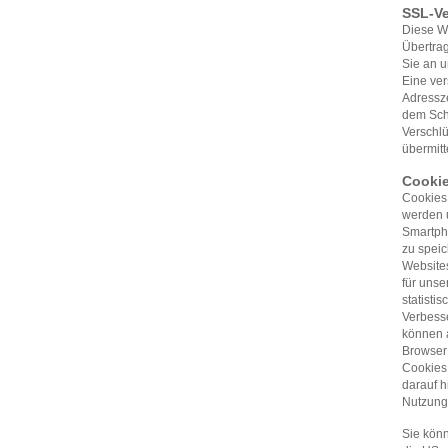
SSL-V
Diese We
Übertrag
Sie an u
Eine ver
Adressze
dem Sch
Verschlü
übermitt
Cooki
Cookies 
werden u
Smartpho
zu speic
Website
für unse
statisti
Verbess
können a
Browser 
Cookies 
darauf 
Nutzung
Sie kön