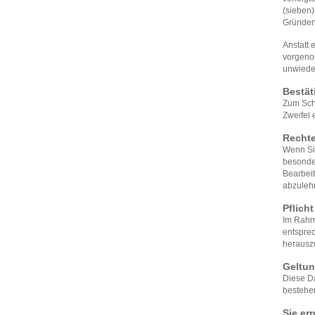
(sieben)
Gründen
Anstatt
vorgeno
unwieder
Bestät
Zum Schu
Zweifel 
Recht
Wenn Si
besonder
Bearbeit
abzuleh
Pflich
Im Rahme
entspre
herausz
Geltu
Diese Da
bestehe
Sie er