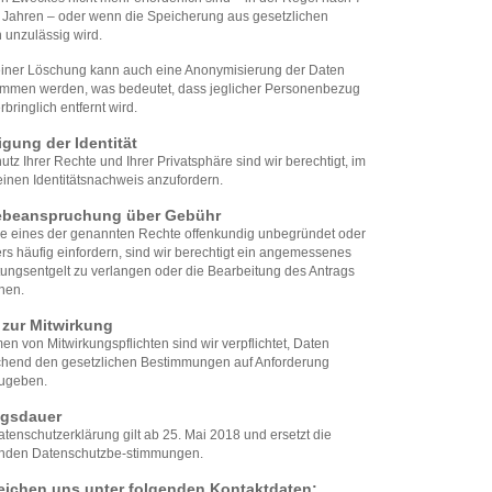
 Jahren – oder wenn die Speicherung aus gesetzlichen
 unzulässig wird.
 einer Löschung kann auch eine Anonymisierung der Daten
mmen werden, was bedeutet, dass jeglicher Personenbezug
bringlich entfernt wird.
igung der Identität
tz Ihrer Rechte und Ihrer Privatsphäre sind wir berechtigt, im
einen Identitätsnachweis anzufordern.
ebeanspruchung über Gebühr
e eines der genannten Rechte offenkundig unbegründet oder
s häufig einfordern, sind wir berechtigt ein angemessenes
ungsentgelt zu verlangen oder die Bearbeitung des Antrags
nen.
t zur Mitwirkung
n von Mitwirkungspflichten sind wir verpflichtet, Daten
chend den gesetzlichen Bestimmungen auf Anforderung
ugeben.
ngsdauer
tenschutzerklärung gilt ab 25. Mai 2018 und ersetzt die
nden Datenschutzbe-stimmungen.
reichen uns unter folgenden Kontaktdaten: