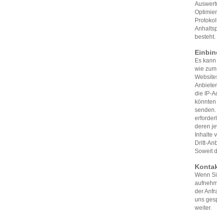
Auswert
Optimier
Protokol
Anhaltsp
besteht.
Einbin
Es kann 
wie zum 
Website
Anbieter
die IP-
könnten 
senden. 
erforder
deren je
Inhalte 
Dritt-An
Soweit d
Konta
Wenn Sie
aufnehm
der Anfr
uns gesp
weiter.