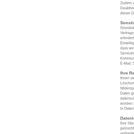
Zudem v
Deaktivi
dieser D
Sonsti
Grundsät
Vertrags
erforder
Einwilli
dass wir
Service
Kommuni
E-Mail, 
Ihre R
Ihnen st
Löschun
Widerspr
Daten ge
datensch
worden s
In Öster
Daten
Ihre St
gelöscht
verfolgt