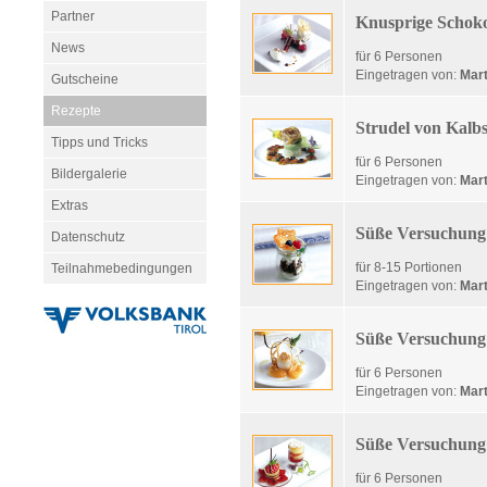
Partner
Knusprige Schok
News
für 6 Personen
Eingetragen von:
Mart
Gutscheine
Rezepte
Strudel von Kalb
Tipps und Tricks
für 6 Personen
Bildergalerie
Eingetragen von:
Mart
Extras
Süße Versuchung -
Datenschutz
für 8-15 Portionen
Teilnahmebedingungen
Eingetragen von:
Mart
Süße Versuchung -
für 6 Personen
Eingetragen von:
Mart
Süße Versuchung -
für 6 Personen