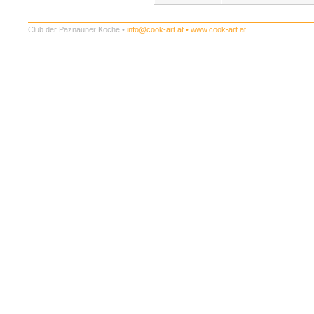
Club der Paznauner Köche •
info@cook-art.at
•
www.cook-art.at