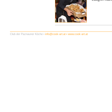
Club der Paznauner Köche •
info@cook-art.at
•
www.cook-art.at